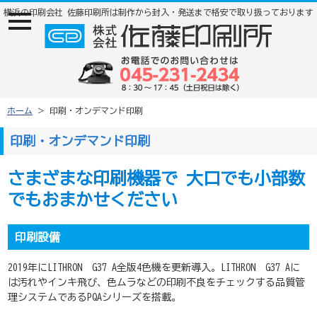
横浜の印刷会社 佐藤印刷所は制作から封入・発送まで格安で取り扱っております
ナ
ビ
ゲ
ー
ジ
ョ
ン
メ
ホーム
＞ 印刷・オンデマンド印刷
ニ
ュ
印刷・オンデマンド印刷
ー
さまざまな印刷機器で
大口でも小部数
でもおまかせください
印刷設備
2019年にLITHRON G37 A全版4色機を更新導入。LITHRON G37 Aに
は汚れやインキ飛び、色ムラなどの印刷不良をチェックする品質管
理システムであるPQAシリーズを搭載。